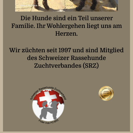
Die Hunde sind ein Teil unserer
Familie. Ihr Wohlergehen liegt uns am
Herzen.
Wir züchten seit 1997 und sind Mitglied
des Schweizer Rassehunde
Zuchtverbandes (SRZ)